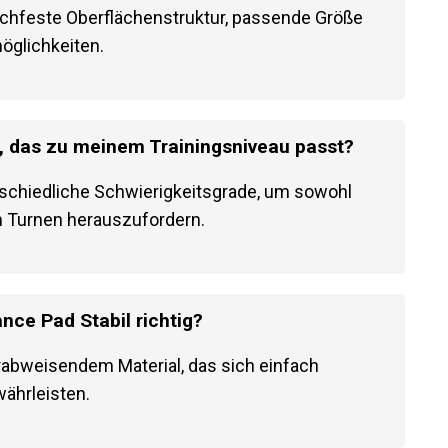
alance Pad Stabil achten?
utschfeste Oberflächenstruktur, passende Größe
öglichkeiten.
l, das zu meinem Trainingsniveau passt?
erschiedliche Schwierigkeitsgrade, um sowohl
m Turnen herauszufordern.
nce Pad Stabil richtig?
rabweisendem Material, das sich einfach
ährleisten.