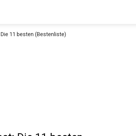
 Die 11 besten (Bestenliste)
Decathlon Sale
aue dir jetzt die meistverkauften Produkte im Sale bei Decathlon
Jetzt anschauen