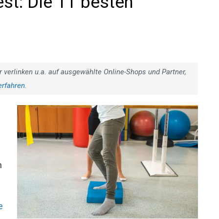
est: Die 11 besten
r verlinken u.a. auf ausgewählte Online-Shops und Partner,
erfahren
.
n
e
e