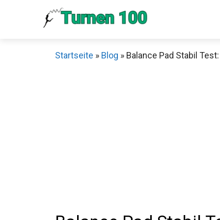
Zum
Inhalt
springen
Startseite
»
Blog
»
Balance Pad Stabil Test:
Sch