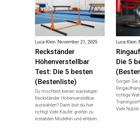
Luca Klein
November 21, 2025
Luca Klein
N
Reckständer
Ringau
Höhenverstellbar
Test: D
Test: Die 5 besten
(Besten
(Bestenliste)
Sorgen Sie s
Ringaufhäng
Du möchtest keinen wackeligen
richtige Wah
Reckständer Höhenverstellbar
Trainingserf
auswählen? Dann bist du hier
Viele Nutzer
richtig! Viele Käufer greifen zu
instabilen Modellen und erleben…