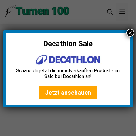
Zum
Men
Inhalt
springen
×
Startseite
»
Blog
»
Gymnastikband Stoff Test: Die
11 besten (Bestenliste)
Decathlon Sale
Schaue dir jetzt die meistverkauften Produkte im
Sale bei Decathlon an!
Jetzt anschauen