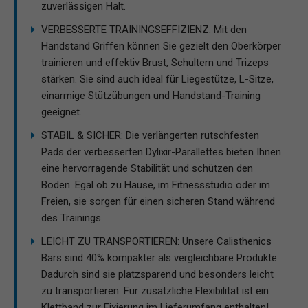
zuverlässigen Halt.
VERBESSERTE TRAININGSEFFIZIENZ: Mit den
Handstand Griffen können Sie gezielt den Oberkörper
trainieren und effektiv Brust, Schultern und Trizeps
stärken. Sie sind auch ideal für Liegestütze, L-Sitze,
einarmige Stützübungen und Handstand-Training
geeignet.
STABIL & SICHER: Die verlängerten rutschfesten
Pads der verbesserten Dylixir-Parallettes bieten Ihnen
eine hervorragende Stabilität und schützen den
Boden. Egal ob zu Hause, im Fitnessstudio oder im
Freien, sie sorgen für einen sicheren Stand während
des Trainings.
LEICHT ZU TRANSPORTIEREN: Unsere Calisthenics
Bars sind 40% kompakter als vergleichbare Produkte.
Dadurch sind sie platzsparend und besonders leicht
zu transportieren. Für zusätzliche Flexibilität ist ein
Klettband zur Fixierung im Lieferumfang enthalten!