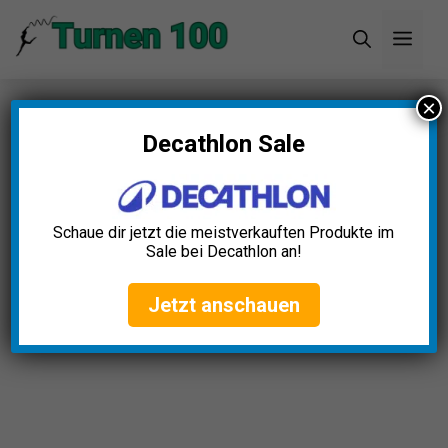
Zum
Men
Inhalt
springen
×
Startseite
»
Blog
»
Handstandtrainer Test: Die 5
besten (Bestenliste)
Decathlon Sale
Schaue dir jetzt die meistverkauften Produkte im
Sale bei Decathlon an!
Jetzt anschauen