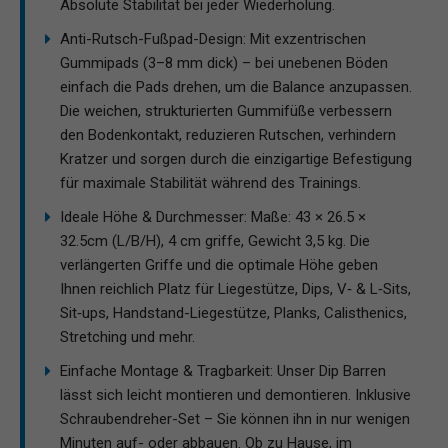
Absolute Stabilität bei jeder Wiederholung.
Anti-Rutsch-Fußpad-Design: Mit exzentrischen
Gummipads (3–8 mm dick) – bei unebenen Böden
einfach die Pads drehen, um die Balance anzupassen.
Die weichen, strukturierten Gummifüße verbessern
den Bodenkontakt, reduzieren Rutschen, verhindern
Kratzer und sorgen durch die einzigartige Befestigung
für maximale Stabilität während des Trainings.
Ideale Höhe & Durchmesser: Maße: 43 × 26.5 ×
32.5cm (L/B/H), 4 cm griffe, Gewicht 3,5 kg. Die
verlängerten Griffe und die optimale Höhe geben
Ihnen reichlich Platz für Liegestütze, Dips, V‑ & L‑Sits,
Sit‑ups, Handstand-Liegestütze, Planks, Calisthenics,
Stretching und mehr.
Einfache Montage & Tragbarkeit: Unser Dip Barren
lässt sich leicht montieren und demontieren. Inklusive
Schraubendreher-Set – Sie können ihn in nur wenigen
Minuten auf- oder abbauen. Ob zu Hause, im