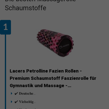
Schaumstoffe
Lacers Petrolline Fazien Rollen -
Premium Schaumstoff Faszienrolle für
Gymnastik und Massage -...
✔️ 𝐃𝐞𝐮𝐭𝐬𝐜𝐡𝐞...
✔️ 𝐕𝐢𝐞𝐥𝐬𝐞𝐢𝐭𝐢𝐠...