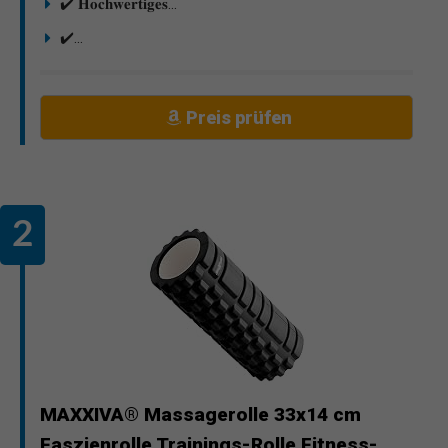
✔️ 𝐇𝐨𝐜𝐡𝐰𝐞𝐫𝐭𝐢𝐠𝐞𝐬...
✔️...
Preis prüfen
MAXXIVA® Massagerolle 33x14 cm
Faszienrolle Trainings-Rolle Fitness-