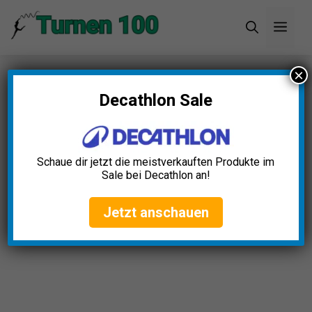
Zum
Men
Inhalt
springen
×
Startseite
»
Blog
»
Massagerolle Schaumstoff
Test: Die 5 besten (Bestenliste)
Decathlon Sale
Schaue dir jetzt die meistverkauften Produkte im
Sale bei Decathlon an!
Jetzt anschauen