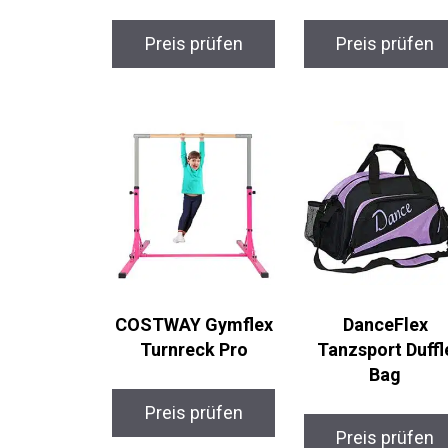
Preis prüfen
Preis prüfen
COSTWAY Gymflex
DanceFlex
Turnreck Pro
Tanzsport Duffl
Bag
Preis prüfen
Preis prüfen