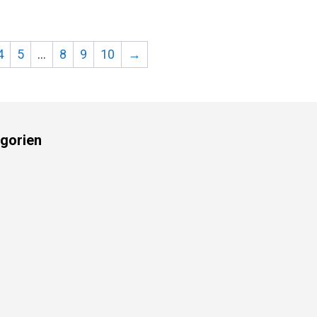
4
5
…
8
9
10
→
gorien