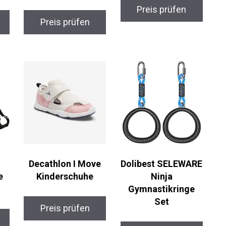
Preis prüfen
Preis prüfen
Decathlon I Move
Dolibest SELEWARE
e
Kinderschuhe
Ninja
Gymnastikringe
Set
Preis prüfen