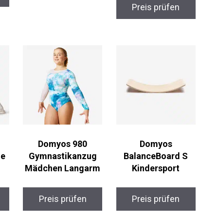
Preis prüfen
Domyos 980
Domyos
he
Gymnastikanzug
BalanceBoard S
Mädchen Langarm
Kindersport
Preis prüfen
Preis prüfen