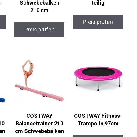
n
Schwebebalken
teilig
210 cm
Preis prüfen
Preis prüfen
COSTWAY
COSTWAY Fitness-
10
Balancetrainer 210
Trampolin 97cm
en
cm Schwebebalken