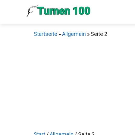
Zum
Inhalt
springen
Startseite
»
Allgemein
»
Seite 2
Start
/
Allgemein
/ Seite 2