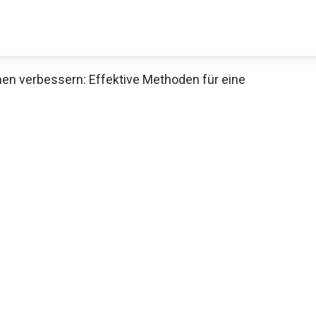
en verbessern: Effektive Methoden für eine
Decathlon Sale
aue dir jetzt die meistverkauften Produkte im Sale bei Decathlon
Jetzt anschauen