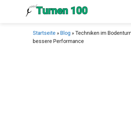
Zum
Inhalt
springen
Startseite
»
Blog
»
Techniken im Bodenturn
bessere Performance
Sch