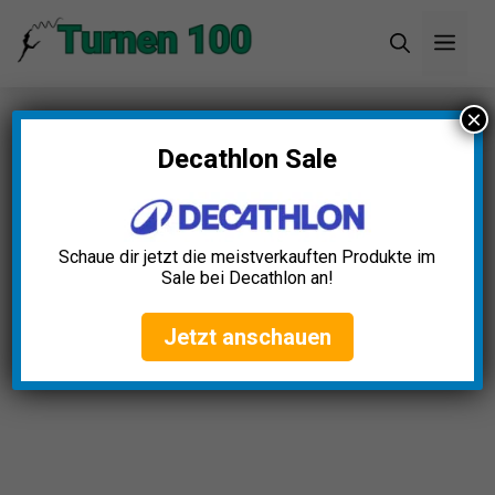
Zum
Men
Inhalt
springen
×
Startseite
»
Blog
»
Trampolin für kleine Gärten: So
wählst du das richtige Modell
Decathlon Sale
Schaue dir jetzt die meistverkauften Produkte im
Sale bei Decathlon an!
Jetzt anschauen