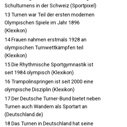
Schulturnens in der Schweiz (Sportpixel)
13
Turnen war Teil der ersten modernen
Olympischen Spiele im Jahr 1896
(Klexikon)
14
Frauen nahmen erstmals 1928 an
olympischen Turnwettkämpfen teil
(Klexikon)
15
Die Rhythmische Sportgymnastik ist
seit 1984 olympisch (Klexikon)
16
Trampolinspringen ist seit 2000 eine
olympische Disziplin (Klexikon)
17
Der Deutsche Turner-Bund bietet
neben Turnen auch Wandern als Sportart
an (Deutschland.de)
18
Das Turnen in Deutschland hat seine