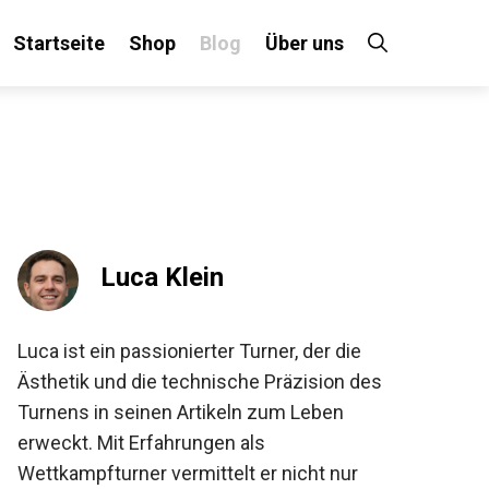
Startseite
Shop
Blog
Über uns
×
 an!
Luca Klein
Luca ist ein passionierter Turner, der die
Ästhetik und die technische Präzision des
Turnens in seinen Artikeln zum Leben
erweckt. Mit Erfahrungen als
Wettkampfturner vermittelt er nicht nur