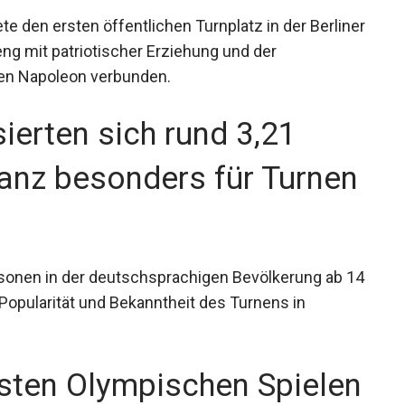
ete den ersten öffentlichen Turnplatz in der
ns war eng mit patriotischer Erziehung und der
gen Napoleon verbunden.
ierten sich rund 3,21
anz besonders für
rsonen in der deutschsprachigen Bevölkerung ab
nde Popularität und Bekanntheit des Turnens in
ersten Olympischen