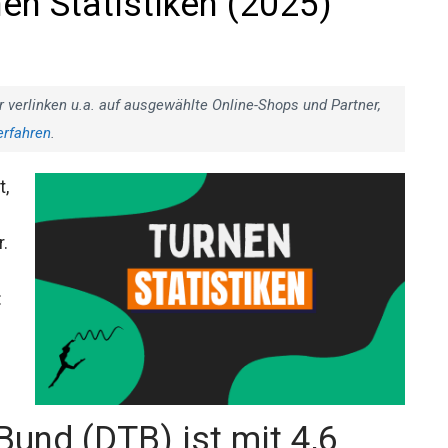
en Statistiken (2025)
r verlinken u.a. auf ausgewählte Online-Shops und Partner,
erfahren
.
t,
r.
:
Bund (DTB) ist mit 4,6