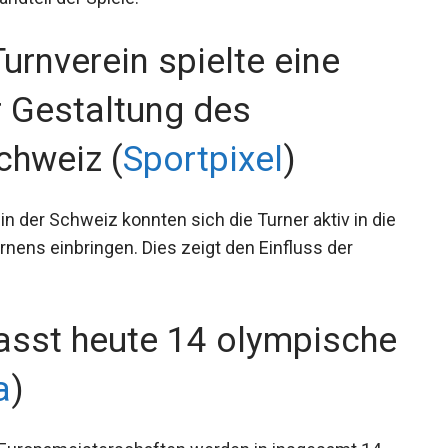
urde es dennoch in das olympische Programm
dteil der Spiele.
urnverein spielte eine
r Gestaltung des
chweiz (
Sportpixel
)
n der Schweiz konnten sich die Turner aktiv in
lturnens einbringen. Dies zeigt den Einfluss der
asst heute 14
n (
Wikipedia
)