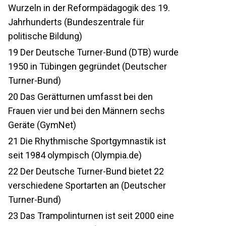
Wurzeln in der Reformpädagogik des 19.
Jahrhunderts (Bundeszentrale für
politische Bildung)
19
Der Deutsche Turner-Bund (DTB)
wurde 1950 in Tübingen gegründet
(Deutscher Turner-Bund)
20
Das Gerätturnen umfasst bei den
Frauen vier und bei den Männern sechs
Geräte (GymNet)
21
Die Rhythmische Sportgymnastik ist
seit 1984 olympisch (Olympia.de)
22
Der Deutsche Turner-Bund bietet 22
verschiedene Sportarten an (Deutscher
Turner-Bund)
23
Das Trampolinturnen ist seit 2000 eine