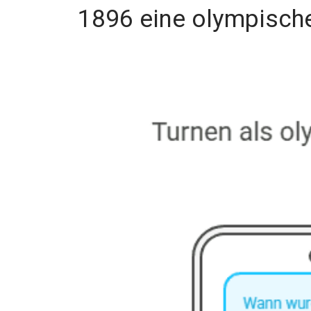
Spielen 1896 eine ol
(
Wikipedia
)