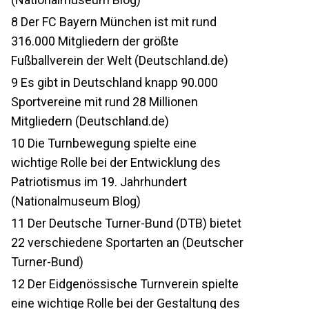
8
Der FC Bayern München ist mit rund
316.000 Mitgliedern der größte
Fußballverein der Welt (Deutschland.de)
9
Es gibt in Deutschland knapp 90.000
Sportvereine mit rund 28 Millionen
Mitgliedern (Deutschland.de)
10
Die Turnbewegung spielte eine
wichtige Rolle bei der Entwicklung des
Patriotismus im 19. Jahrhundert
(Nationalmuseum Blog)
11
Der Deutsche Turner-Bund (DTB) bietet
22 verschiedene Sportarten an
(Deutscher Turner-Bund)
12
Der Eidgenössische Turnverein spielte
eine wichtige Rolle bei der Gestaltung des