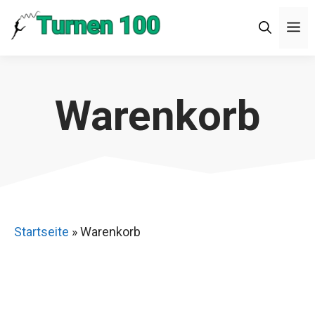
Zum
M
Inhalt
springen
Warenkorb
Startseite
»
Warenkorb