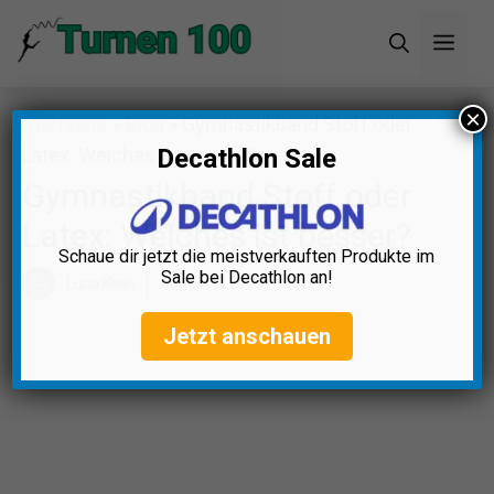
Zum
Men
Inhalt
springen
×
Startseite
»
Blog
»
Gymnastikband Stoff oder
Latex: Welches ist besser?
Decathlon Sale
Gymnastikband Stoff oder
Latex: Welches ist besser?
Schaue dir jetzt die meistverkauften Produkte im
Sale bei Decathlon an!
Luca Klein
August 6, 2025
Jetzt anschauen