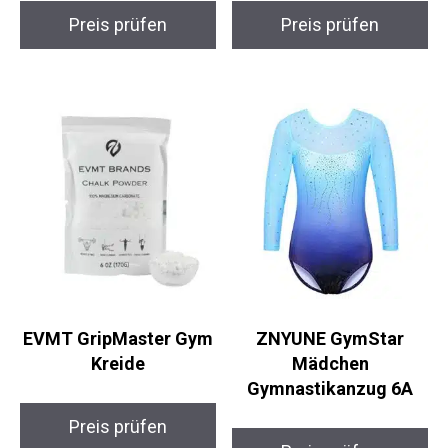
UP Ultimate
XiaoMoSha ShineStar
Performance Grip
Gymnastikanzug
Powder 3er-Pack
Kinder 13-14 Jahre
Preis prüfen
Preis prüfen
EVMT GripMaster
ZNYUNE GymStar
Gym Kreide
Mädchen