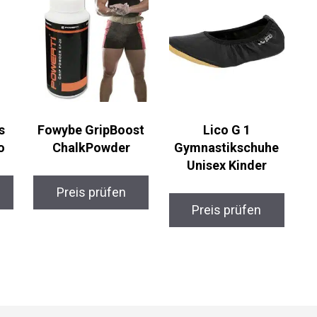
s
Fowybe GripBoost
Lico G 1
o
ChalkPowder
Gymnastikschuhe
Unisex Kinder
Preis prüfen
Preis prüfen