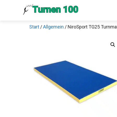
Zum
Inhalt
springen
Start
/
Allgemein
/ NiroSport TG25 Turnma