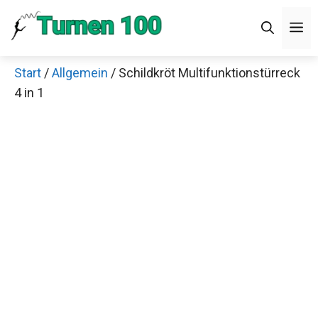
Zum
M
Inhalt
springen
Start
/
Allgemein
/ Schildkröt Multifunktionstürreck
4 in 1