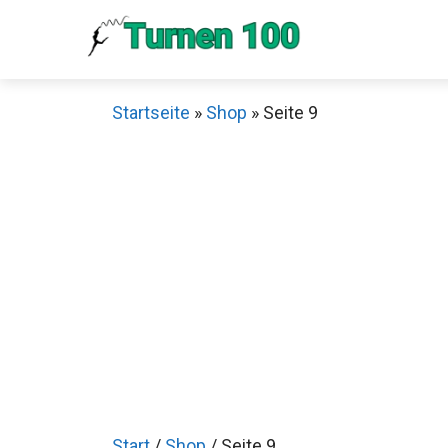
Zum
Inhalt
springen
Startseite
»
Shop
»
Seite 9
Start
/
Shop
/ Seite 9