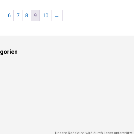
…
6
7
8
9
10
→
gorien
Unsere Redaktion wird durch Leser unterstützt. 