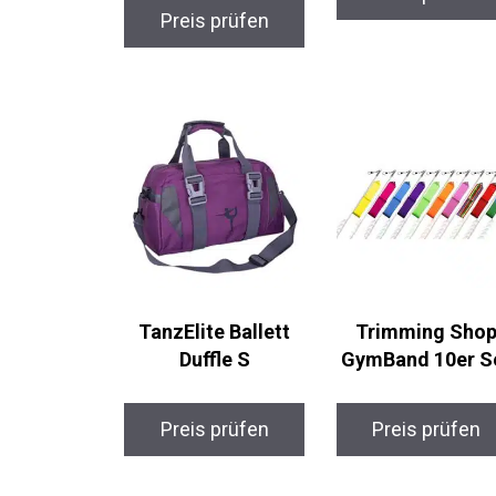
Preis prüfen
TanzElite Ballett
Trimming Sho
Duffle S
GymBand 10er S
Preis prüfen
Preis prüfen