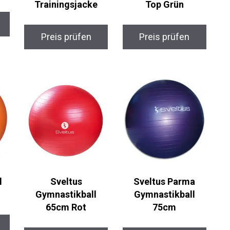
Trainingsjacke
Top Grün
Preis prüfen
Preis prüfen
l
Sveltus
Sveltus Parma
Gymnastikball
Gymnastikball
65cm Rot
75cm