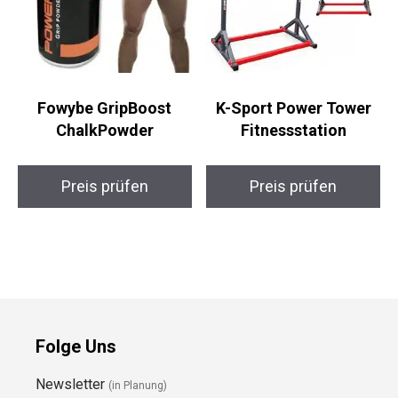
Fowybe GripBoost
K-Sport Power Tower
ChalkPowder
Fitnessstation
Preis prüfen
Preis prüfen
Folge Uns
Newsletter
(in Planung)