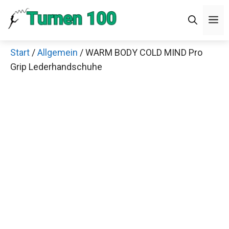
Zum
Men
Inhalt
springen
Start
/
Allgemein
/ WARM BODY COLD MIND Pro
×
Grip Lederhandschuhe
Decathlon Sale
Schaue dir jetzt die meistverkauften Produkte im
Sale bei Decathlon an!
Jetzt anschauen